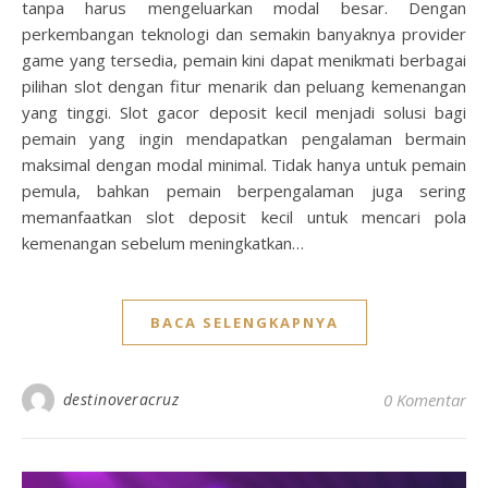
tanpa harus mengeluarkan modal besar. Dengan
perkembangan teknologi dan semakin banyaknya provider
game yang tersedia, pemain kini dapat menikmati berbagai
pilihan slot dengan fitur menarik dan peluang kemenangan
yang tinggi. Slot gacor deposit kecil menjadi solusi bagi
pemain yang ingin mendapatkan pengalaman bermain
maksimal dengan modal minimal. Tidak hanya untuk pemain
pemula, bahkan pemain berpengalaman juga sering
memanfaatkan slot deposit kecil untuk mencari pola
kemenangan sebelum meningkatkan…
BACA SELENGKAPNYA
destinoveracruz
0 Komentar