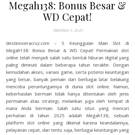
Megah138: Bonus Besar &
WD Cepat!
Agustus 7, 2025
destinoveracruz.com – 5 Keunggulan Main Slot di
Megah138: Bonus Besar & WD Cepat! Permainan slot
online telah menjadi salah satu bentuk hiburan digital yang
paling diminati dalam beberapa tahun terakhir. Dengan
kemudahan akses, variasi game, serta potensi keuntungan
yang besar, banyak pemain dari berbagai latar belakang
mencoba peruntungannya di dunia slot online. Namun,
keberhasilan bermain tidak hanya ditentukan oleh jenis
permainan atau strategi, melainkan juga oleh tempat di
mana Anda bermain. Salah satu situs yang mencuri
perhatian di tahun 2025 adalah Megah138, sebuah
platform slot online yang dikenal karena keandalannya,
pelayanan cepat, dan tentu saja, berbagai keuntungan yang