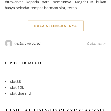
ditawarkan kepada para pemainnya. Megah138 bukan
hanya sekadar tempat bermain slot, tetapi…
BACA SELENGKAPNYA
destinoveracruz
0 Komentar
POS TERDAHULU
slot88
slot 10k
slot thailand
LINK AKUN VIP SLOT GACOR