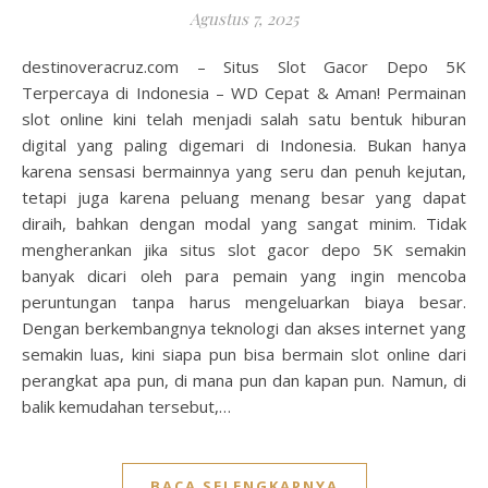
Agustus 7, 2025
destinoveracruz.com – Situs Slot Gacor Depo 5K
Terpercaya di Indonesia – WD Cepat & Aman! Permainan
slot online kini telah menjadi salah satu bentuk hiburan
digital yang paling digemari di Indonesia. Bukan hanya
karena sensasi bermainnya yang seru dan penuh kejutan,
tetapi juga karena peluang menang besar yang dapat
diraih, bahkan dengan modal yang sangat minim. Tidak
mengherankan jika situs slot gacor depo 5K semakin
banyak dicari oleh para pemain yang ingin mencoba
peruntungan tanpa harus mengeluarkan biaya besar.
Dengan berkembangnya teknologi dan akses internet yang
semakin luas, kini siapa pun bisa bermain slot online dari
perangkat apa pun, di mana pun dan kapan pun. Namun, di
balik kemudahan tersebut,…
BACA SELENGKAPNYA