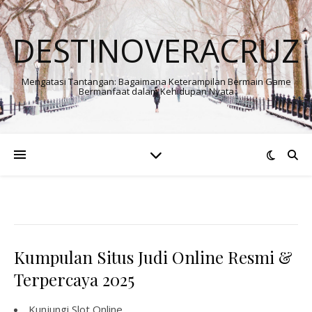
DESTINOVERACRUZ
Mengatasi Tantangan: Bagaimana Keterampilan Bermain Game
Bermanfaat dalam Kehidupan Nyata
Kumpulan Situs Judi Online Resmi &
Terpercaya 2025
Kunjungi
Slot Online