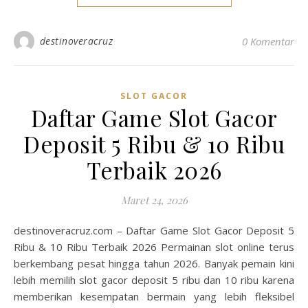
destinoveracruz
0 Komentar
SLOT GACOR
Daftar Game Slot Gacor
Deposit 5 Ribu & 10 Ribu
Terbaik 2026
Maret 24, 2026
destinoveracruz.com – Daftar Game Slot Gacor Deposit 5
Ribu & 10 Ribu Terbaik 2026 Permainan slot online terus
berkembang pesat hingga tahun 2026. Banyak pemain kini
lebih memilih slot gacor deposit 5 ribu dan 10 ribu karena
memberikan kesempatan bermain yang lebih fleksibel