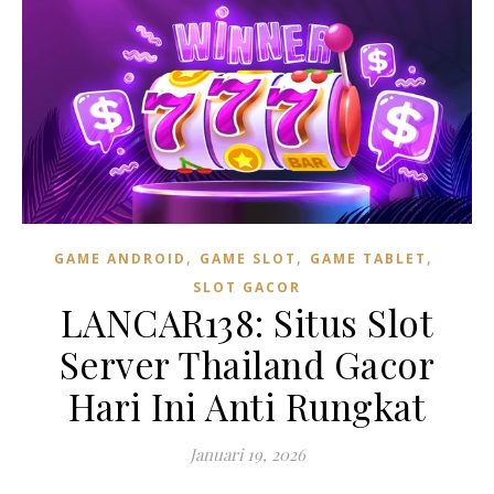
,
,
,
GAME ANDROID
GAME SLOT
GAME TABLET
SLOT GACOR
LANCAR138: Situs Slot
Server Thailand Gacor
Hari Ini Anti Rungkat
Januari 19, 2026