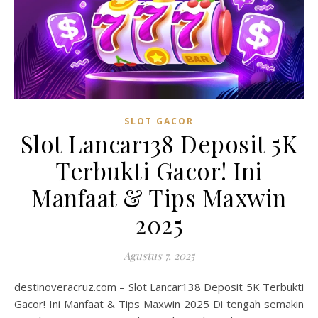
SLOT GACOR
Slot Lancar138 Deposit 5K
Terbukti Gacor! Ini
Manfaat & Tips Maxwin
2025
Agustus 7, 2025
destinoveracruz.com – Slot Lancar138 Deposit 5K Terbukti
Gacor! Ini Manfaat & Tips Maxwin 2025 Di tengah semakin