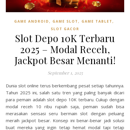
,
,
,
GAME ANDROID
GAME SLOT
GAME TABLET
SLOT GACOR
Slot Depo 10K Terbaru
2025 – Modal Receh,
Jackpot Besar Menanti!
September 1, 2025
Dunia slot online terus berkembang pesat setiap tahunnya.
Tahun 2025 ini, salah satu tren yang paling banyak dicari
para pemain adalah slot depo 10K terbaru. Cukup dengan
modal receh 10 ribu rupiah saja, pemain sudah bisa
merasakan sensasi seru bermain slot dengan peluang
meraih jackpot besar. Konsep ini benar-benar jadi solusi
buat mereka yang ingin tetap hemat modal tapi tetap