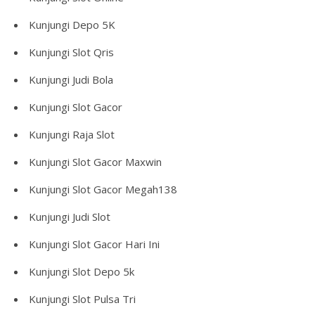
Kunjungi
Depo 5K
Kunjungi
Slot Qris
Kunjungi
Judi Bola
Kunjungi
Slot Gacor
Kunjungi
Raja Slot
Kunjungi
Slot Gacor Maxwin
Kunjungi
Slot Gacor Megah138
Kunjungi
Judi Slot
Kunjungi
Slot Gacor Hari Ini
Kunjungi
Slot Depo 5k
Kunjungi
Slot Pulsa Tri