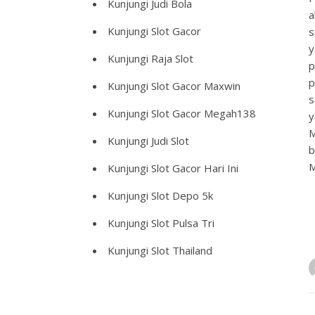
Kunjungi
Judi Bola
a
Kunjungi
Slot Gacor
s
y
Kunjungi
Raja Slot
p
p
Kunjungi
Slot Gacor Maxwin
s
Kunjungi
Slot Gacor Megah138
y
M
Kunjungi
Judi Slot
b
M
Kunjungi
Slot Gacor Hari Ini
Kunjungi
Slot Depo 5k
Kunjungi
Slot Pulsa Tri
Kunjungi
Slot Thailand