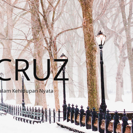
CRUZ
alam Kehidupan Nyata