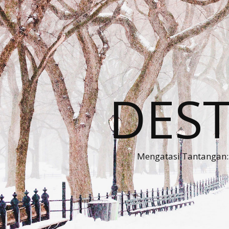
DES
Mengatasi Tantangan