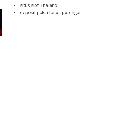
situs slot Thailand
deposit pulsa tanpa potongan