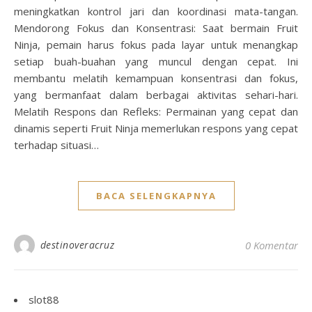
meningkatkan kontrol jari dan koordinasi mata-tangan.
Mendorong Fokus dan Konsentrasi: Saat bermain Fruit
Ninja, pemain harus fokus pada layar untuk menangkap
setiap buah-buahan yang muncul dengan cepat. Ini
membantu melatih kemampuan konsentrasi dan fokus,
yang bermanfaat dalam berbagai aktivitas sehari-hari.
Melatih Respons dan Refleks: Permainan yang cepat dan
dinamis seperti Fruit Ninja memerlukan respons yang cepat
terhadap situasi…
BACA SELENGKAPNYA
destinoveracruz
0 Komentar
slot88