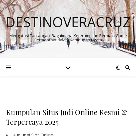
DESTINOVERACRUZ
Mengatasi Tantangan: Bagaimana Keterampilan Bermain Game
Bermanfaat dalam Kehidupan Nyata
Kumpulan Situs Judi Online Resmi &
Terpercaya 2025
Kunjungi
Slot Online