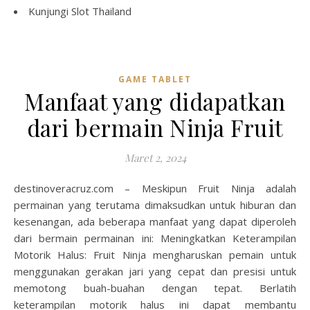
Kunjungi
Slot Thailand
GAME TABLET
Manfaat yang didapatkan
dari bermain Ninja Fruit
Maret 2, 2024
destinoveracruz.com – Meskipun Fruit Ninja adalah
permainan yang terutama dimaksudkan untuk hiburan dan
kesenangan, ada beberapa manfaat yang dapat diperoleh
dari bermain permainan ini: Meningkatkan Keterampilan
Motorik Halus: Fruit Ninja mengharuskan pemain untuk
menggunakan gerakan jari yang cepat dan presisi untuk
memotong buah-buahan dengan tepat. Berlatih
keterampilan motorik halus ini dapat membantu