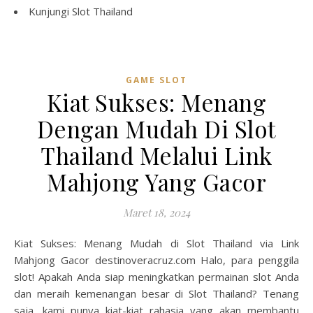
Kunjungi
Slot Thailand
GAME SLOT
Kiat Sukses: Menang
Dengan Mudah Di Slot
Thailand Melalui Link
Mahjong Yang Gacor
Maret 18, 2024
Kiat Sukses: Menang Mudah di Slot Thailand via Link
Mahjong Gacor destinoveracruz.com Halo, para penggila
slot! Apakah Anda siap meningkatkan permainan slot Anda
dan meraih kemenangan besar di Slot Thailand? Tenang
saja, kami punya kiat-kiat rahasia yang akan membantu