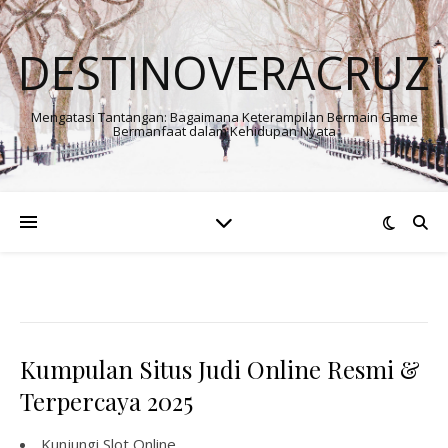
DESTINOVERACRUZ
Mengatasi Tantangan: Bagaimana Keterampilan Bermain Game
Bermanfaat dalam Kehidupan Nyata
Kumpulan Situs Judi Online Resmi &
Terpercaya 2025
Kunjungi
Slot Online