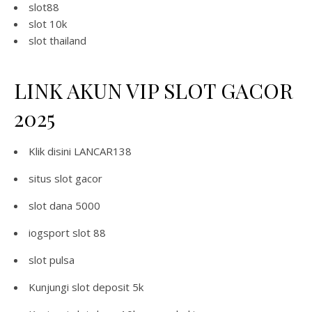
slot88
slot 10k
slot thailand
LINK AKUN VIP SLOT GACOR
2025
Klik disini
LANCAR138
situs slot gacor
slot dana 5000
iogsport slot 88
slot pulsa
Kunjungi
slot deposit 5k