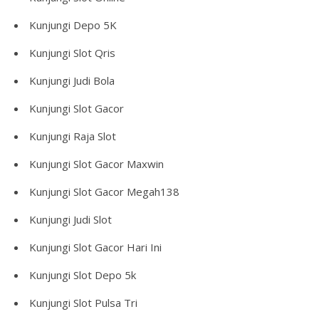
Kunjungi
Depo 5K
Kunjungi
Slot Qris
Kunjungi
Judi Bola
Kunjungi
Slot Gacor
Kunjungi
Raja Slot
Kunjungi
Slot Gacor Maxwin
Kunjungi
Slot Gacor Megah138
Kunjungi
Judi Slot
Kunjungi
Slot Gacor Hari Ini
Kunjungi
Slot Depo 5k
Kunjungi
Slot Pulsa Tri