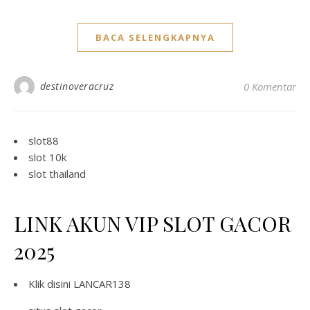
BACA SELENGKAPNYA
destinoveracruz
0 Komentar
slot88
slot 10k
slot thailand
LINK AKUN VIP SLOT GACOR
2025
Klik disini
LANCAR138