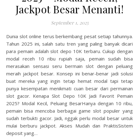
Jackpot Besar Menanti!
September 1, 2025
Dunia slot online terus berkembang pesat setiap tahunnya.
Tahun 2025 ini, salah satu tren yang paling banyak dicari
para pemain adalah slot depo 10K terbaru. Cukup dengan
modal receh 10 ribu rupiah saja, pemain sudah bisa
merasakan sensasi seru bermain slot dengan peluang
meraih jackpot besar. Konsep ini benar-benar jadi solusi
buat mereka yang ingin tetap hemat modal tapi tetap
punya kesempatan menikmati cuan besar dari permainan
slot gacor. Kenapa Slot Depo 10K Jadi Favorit Pemain
2025? Modal Kecil, Peluang BesarHanya dengan 10 ribu,
pemain bisa mencoba berbagai game slot populer yang
sudah terbukti gacor. Jadi, nggak perlu modal besar untuk
mulai berburu jackpot. Akses Mudah dan PraktisSistem
deposit yang…