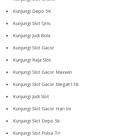
Kunjungi
Depo 5K
Kunjungi
Slot Qris
Kunjungi
Judi Bola
Kunjungi
Slot Gacor
Kunjungi
Raja Slot
Kunjungi
Slot Gacor Maxwin
Kunjungi
Slot Gacor Megah138
Kunjungi
Judi Slot
Kunjungi
Slot Gacor Hari Ini
Kunjungi
Slot Depo 5k
Kunjungi
Slot Pulsa Tri