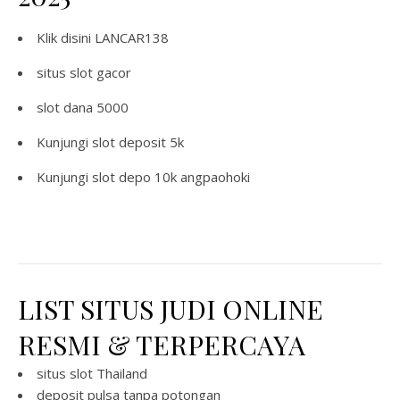
Klik disini
LANCAR138
situs slot gacor
slot dana 5000
Kunjungi
slot deposit 5k
Kunjungi
slot depo 10k angpaohoki
LIST SITUS JUDI ONLINE
RESMI & TERPERCAYA
situs slot Thailand
deposit pulsa tanpa potongan