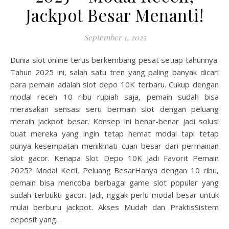
Jackpot Besar Menanti!
September 1, 2025
Dunia slot online terus berkembang pesat setiap tahunnya.
Tahun 2025 ini, salah satu tren yang paling banyak dicari
para pemain adalah slot depo 10K terbaru. Cukup dengan
modal receh 10 ribu rupiah saja, pemain sudah bisa
merasakan sensasi seru bermain slot dengan peluang
meraih jackpot besar. Konsep ini benar-benar jadi solusi
buat mereka yang ingin tetap hemat modal tapi tetap
punya kesempatan menikmati cuan besar dari permainan
slot gacor. Kenapa Slot Depo 10K Jadi Favorit Pemain
2025? Modal Kecil, Peluang BesarHanya dengan 10 ribu,
pemain bisa mencoba berbagai game slot populer yang
sudah terbukti gacor. Jadi, nggak perlu modal besar untuk
mulai berburu jackpot. Akses Mudah dan PraktisSistem
deposit yang…