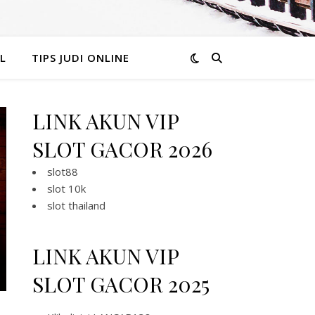
L
TIPS JUDI ONLINE
LINK AKUN VIP
SLOT GACOR 2026
slot88
slot 10k
slot thailand
LINK AKUN VIP
SLOT GACOR 2025