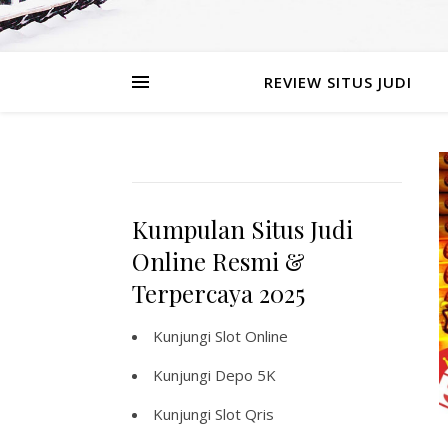
REVIEW SITUS JUDI
Kumpulan Situs Judi
Online Resmi &
Terpercaya 2025
Kunjungi
Slot Online
Kunjungi
Depo 5K
Kunjungi
Slot Qris