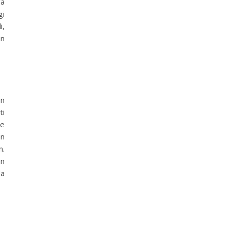
a
gi
i,
n
an
ti
ve
an
n.
n
da