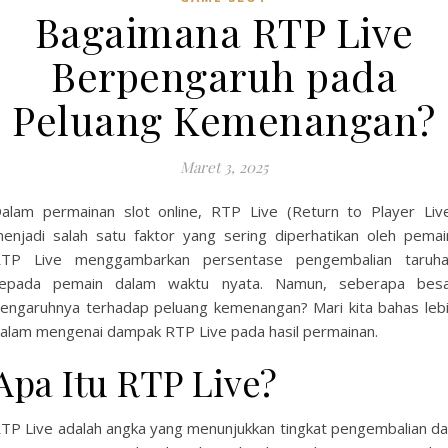
Bagaimana RTP Live
Berpengaruh pada
Peluang Kemenangan?
Maret 3, 2025
alam permainan slot online, RTP Live (Return to Player Liv
enjadi salah satu faktor yang sering diperhatikan oleh pemai
TP Live menggambarkan persentase pengembalian taruh
epada pemain dalam waktu nyata. Namun, seberapa bes
engaruhnya terhadap peluang kemenangan? Mari kita bahas leb
alam mengenai dampak RTP Live pada hasil permainan.
Apa Itu RTP Live?
TP Live adalah angka yang menunjukkan tingkat pengembalian da