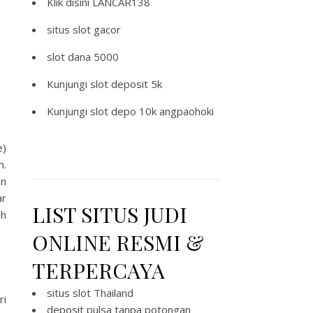
Klik disini
LANCAR138
situs slot gacor
slot dana 5000
Kunjungi
slot deposit 5k
Kunjungi
slot depo 10k angpaohoki
e)
n.
an
ar
LIST SITUS JUDI
ih
ONLINE RESMI &
TERPERCAYA
situs slot Thailand
ri
deposit pulsa tanpa potongan