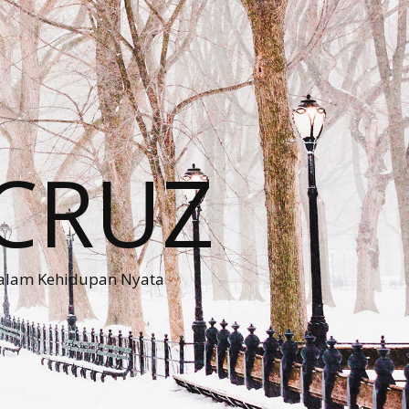
CRUZ
alam Kehidupan Nyata