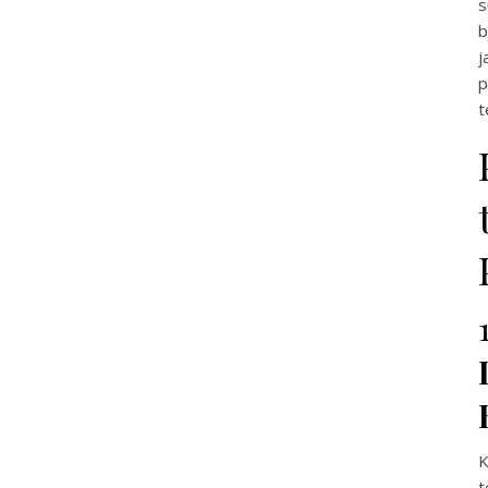
s
b
j
p
t
K
t