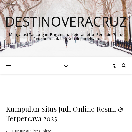
DESTINOVERACRUZ
Mengatasi Tantangan: Bagaimana Keterampilan Bermain Game
Bermanfaat dalam Kehidupan Nyata
Kumpulan Situs Judi Online Resmi &
Terpercaya 2025
Kunjungi
Slot Online