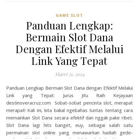
GAME SLOT
Panduan Lengkap:
Bermain Slot Dana
Dengan Efektif Melalui
Link Yang Tepat
Maret 21, 2024
Panduan Lengkap Bermain Slot Dana dengan Efektif Melalui
Link yang Tepat: Jurus Jitu Raih Kejayaan
destinoveracruz.com Sobat-sobat pencinta slot, merapat
merapat! Kali ini, kita bakal ngebahas tuntas tentang cara
memainkan Slot Dana secara efektif dan nggak pake ribet.
Slot Dana lagi hits banget, euy, sebagai salah satu
permainan slot online yang menawarkan hadiah gede-