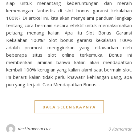
siap untuk menantang keberuntungan dan meraih
kemenangan fantastis di slot bonus garansi kekalahan
100%? Di artikel ini, kita akan menyelami panduan lengkap
tentang cara bermain secara efektif untuk memaksimalkan
peluang menang kalian. Apa itu Slot Bonus Garansi
Kekalahan 100%? Slot bonus garansi kekalahan 100%
adalah promosi menggiurkan yang ditawarkan oleh
beberapa situs slot online terkemuka. Bonus ini
memberikan jaminan bahwa kalian akan mendapatkan
kembali 100% kerugian yang kalian alami saat bermain slot.
Ini berarti kalian tidak perlu khawatir kehilangan uang, apa
pun yang terjadi. Cara Mendapatkan Bonus…
BACA SELENGKAPNYA
destinoveracruz
0 Komentar