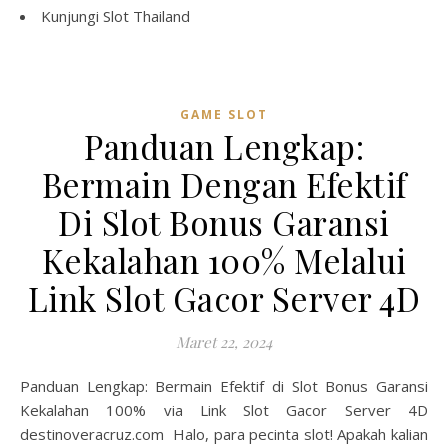
Kunjungi
Slot Thailand
GAME SLOT
Panduan Lengkap:
Bermain Dengan Efektif
Di Slot Bonus Garansi
Kekalahan 100% Melalui
Link Slot Gacor Server 4D
Maret 22, 2024
Panduan Lengkap: Bermain Efektif di Slot Bonus Garansi
Kekalahan 100% via Link Slot Gacor Server 4D
destinoveracruz.com Halo, para pecinta slot! Apakah kalian