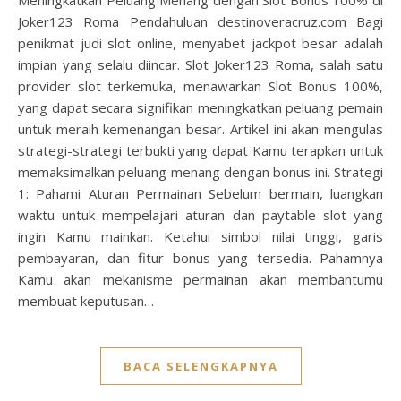
Meningkatkan Peluang Menang dengan Slot Bonus 100% di
Joker123 Roma Pendahuluan destinoveracruz.com Bagi
penikmat judi slot online, menyabet jackpot besar adalah
impian yang selalu diincar. Slot Joker123 Roma, salah satu
provider slot terkemuka, menawarkan Slot Bonus 100%,
yang dapat secara signifikan meningkatkan peluang pemain
untuk meraih kemenangan besar. Artikel ini akan mengulas
strategi-strategi terbukti yang dapat Kamu terapkan untuk
memaksimalkan peluang menang dengan bonus ini. Strategi
1: Pahami Aturan Permainan Sebelum bermain, luangkan
waktu untuk mempelajari aturan dan paytable slot yang
ingin Kamu mainkan. Ketahui simbol nilai tinggi, garis
pembayaran, dan fitur bonus yang tersedia. Pahamnya
Kamu akan mekanisme permainan akan membantumu
membuat keputusan…
BACA SELENGKAPNYA