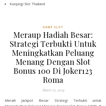
Kunjungi
Slot Thailand
GAME SLOT
Meraup Hadiah Besar:
Strategi Terbukti Untuk
Meningkatkan Peluang
Menang Dengan Slot
Bonus 100 Di Joker123
Roma
Maret 15, 2024
Meraih Jackpot Besar: Strategi Terbukti untuk